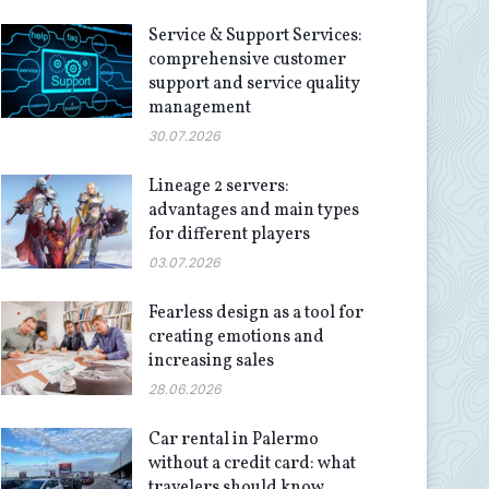
Service & Support Services:
comprehensive customer
support and service quality
management
30.07.2026
Lineage 2 servers:
advantages and main types
for different players
03.07.2026
Fearless design as a tool for
creating emotions and
increasing sales
28.06.2026
Car rental in Palermo
without a credit card: what
travelers should know