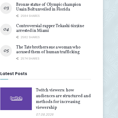
Bronze statue of Olympic champion
Usain Bolt unveiled in Florida
2584 SHARES
Controversial rapper Tekashi 6ix9ine
arrested in Miami
2582 SHARES
The Tate brothers sue a woman who
accused them of human trafficking
2574 SHARES
Latest Posts
Twitch viewers: how
audiences are structured and
methods for increasing
viewership
07.08.2026