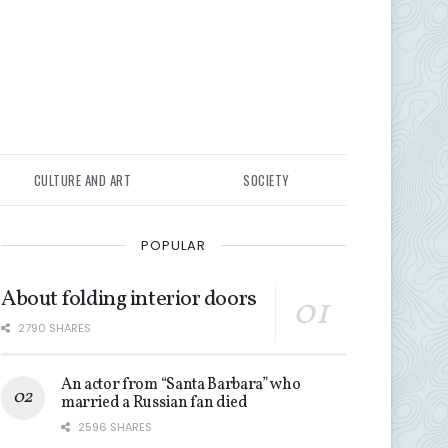
CULTURE AND ART
SOCIETY
POPULAR
About folding interior doors
2790 SHARES
An actor from “Santa Barbara” who
married a Russian fan died
2596 SHARES